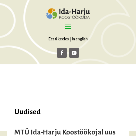
Eesti keeles
|
In english
Uudised
MTÜ Ida-Harju Koostöökojal uus