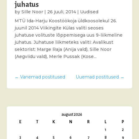
juhatus
by
Sille Noor
|
26 juuli, 2014
|
Uudised
MTÜ Ida-Harju Koostöökoja üldkoosolekul 26.
juunil 2014 Viikingite Külas valiti seoses
juhatuse volituste lõppemisega uus 9-liikmeline
juhatus. Juhatuse liikmeteks valiti: Avalikust
sektorist: Marge Raja (Anija vald), Sille Noor
(Aegviidu vald), Merle Pussak (Kose...
←
Vanemad postitused
Uuemad postitused
→
august 2026
E
T
K
N
R
L
P
1
2
3
4
5
6
7
8
9