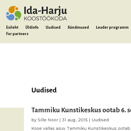
Esileht
Üldinfo
Uudised
Sündmused
Leader programm
For partners
Uudised
Tammiku Kunstikeskus ootab 6. s
by
Sille Noor
|
31 aug., 2015
|
Uudised
Kose vallas asuv Tammiku Kunstikeskus ootab pü