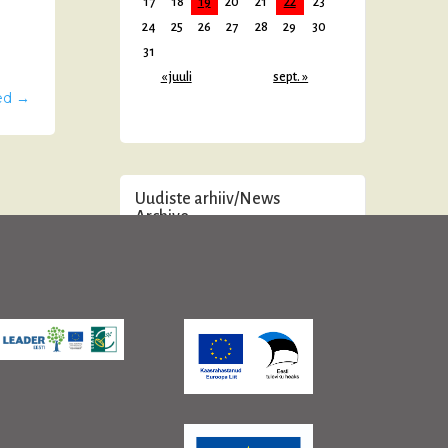
17
18
19
20
21
22
23
24
25
26
27
28
29
30
31
« juuli
sept. »
ed
→
Uudiste arhiiv/News
Archive
juuni 2026
(2)
mai 2026
(2)
aprill 2026
(1)
veebruar 2026
(2)
jaanuar 2026
(3)
detsember 2025
(2)
november 2025
(3)