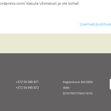
wordpress.com/ Kasuta võimalust ja ole kohal!
Uuemad postitus
+372 56 945 871
Registrikood: 80272830
+372 56 945 872
IBAN:
EE767700771003176710