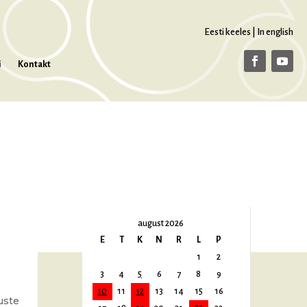
Eesti keeles
|
In english
i
Kontakt
august 2026
E
T
K
N
R
L
P
1
2
3
4
5
6
7
8
9
10
11
12
13
14
15
16
uste