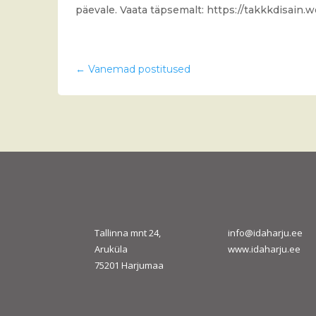
päevale. Vaata täpsemalt: https://takkkdisain.
←
Vanemad postitused
Tallinna mnt 24,
info@idaharju.ee
Aruküla
www.idaharju.ee
75201 Harjumaa