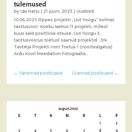
tulemused
by
Ida Harju
|
21 juuni, 2023
|
Uudised
10.06.2023 lõppes projekti „Uut hoogu“ kolmas
taotlusvoor. Kokku laekus 11 projekti, millest
kuus said positiivse otsuse. Uut hoogu 3.
taotlusvoorus toetust saanud projektid Jrk
Taotleja Projekti nimi Toetus 1 (noortealgatus)
Ardu Kooli Meediatiim Fotograafia...
←
Vanemad postitused
Uuemad postitused
→
august 2026
E
T
K
N
R
L
P
1
2
3
4
5
6
7
8
9