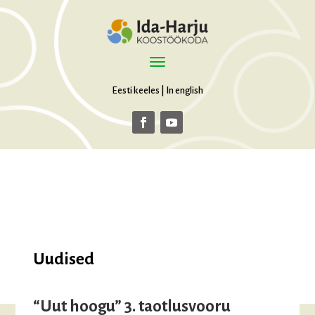
Eesti keeles
|
In english
Uudised
“Uut hoogu” 3. taotlusvooru