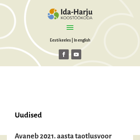
Eesti keeles
|
In english
Uudised
Avaneb 2021. aasta taotlusvoor