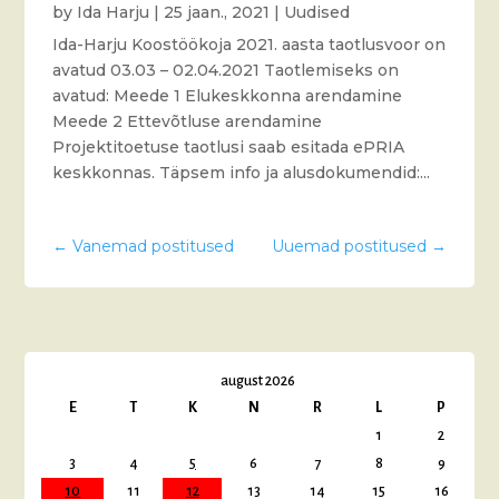
by
Ida Harju
|
25 jaan., 2021
|
Uudised
Ida-Harju Koostöökoja 2021. aasta taotlusvoor on
avatud 03.03 – 02.04.2021 Taotlemiseks on
avatud: Meede 1 Elukeskkonna arendamine
Meede 2 Ettevõtluse arendamine
Projektitoetuse taotlusi saab esitada ePRIA
keskkonnas. Täpsem info ja alusdokumendid:...
←
Vanemad postitused
Uuemad postitused
→
august 2026
E
T
K
N
R
L
P
1
2
3
4
5
6
7
8
9
10
11
12
13
14
15
16