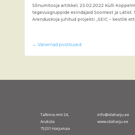
Sõnumitooja artikkel, 23.02.2022 Külli Koppe
tegevusgruppide esindajaid Soomest ja Lätist. 1
Arenduskoja juhitud projekti „SEIC – kestlik ette
←
Vanemad postitused
Tallinna mnt 24,
info@idaharju.ee
Aruküla
www.idaharju.ee
75201 Harjumaa