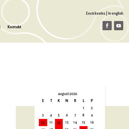
Eesti keeles
|
In english
i
Kontakt
august 2026
E
T
K
N
R
L
P
1
2
3
4
5
6
7
8
9
10
11
12
13
14
15
16