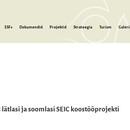
ESF+
Dokumendid
Projektid
Strateegia
Turism
Galeri
lätlasi ja soomlasi SEIC koostööprojekti