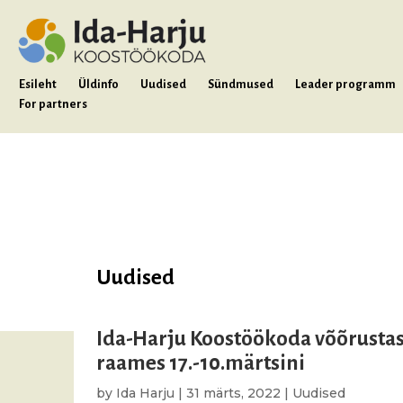
Esileht
Üldinfo
Uudised
Sündmused
Leader programm
For partners
Uudised
Ida-Harju Koostöökoda võõrustas 
raames 17.-10.märtsini
by
Ida Harju
|
31 märts, 2022
|
Uudised