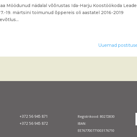
lmaa Möödunud nädalal võõrustas Ida-Harju Koostöökoda Leade
7.-19. märtsini toimunud õppereis oli aastatel 2016-2019
võtlus...
Uuemad postitus
+372 56 945 871
Registrikood: 80272830
+372 56 945 872
IBAN:
EE767700771003176710