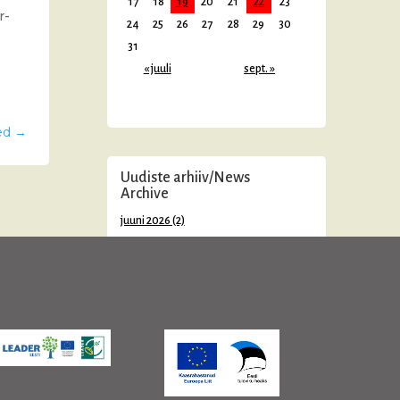
17
18
19
20
21
22
23
r-
24
25
26
27
28
29
30
31
« juuli
sept. »
ed
→
Uudiste arhiiv/News
Archive
juuni 2026
(2)
mai 2026
(2)
aprill 2026
(1)
veebruar 2026
(2)
jaanuar 2026
(3)
detsember 2025
(2)
november 2025
(3)