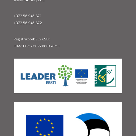
Toetust saanud projektid
+372 56 945 871
+372 56 945 872
august 2026
E
T
K
N
R
L
P
Registrikood: 80272830
1
2
IBAN: EE767700771003176710
3
4
5
6
7
8
9
10
11
12
13
14
15
16
17
18
19
20
21
22
23
24
25
26
27
28
29
30
31
« juuli
sept. »