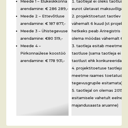
Meede 1 – Elukeskkonna
taotlejal ei oleks taotluse
arendamine: € 286 289,-
eurot ületavat maksuvõlga;
Meede 2 – Ettevõtluse
projektitoetust taotlev o
arendamine: € 187 877,-
vähemalt 6 kuud (st projekti
Meede 3 – Ühistegevuse
hetkeks peab Äriregistris or
arendamine: €80 519,-
olema möödas vähemalt 6 ku
Meede 4 –
taotleja esitab meetme üh
Piirkonnaülese koostöö
taotluse (sama taotleja ei v
arendamine: € 178 931,-
taotlust ehk konkureerida is
projektitoetuse taotlejal e
meetme raames toetatud proj
tegevusgrupile esitamata).
taotlejal on olemas 2015.a
esitamisele vahetult eelnen
majandusaasta aruanne)