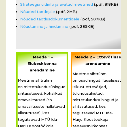
Strateegia üldinfo ja avatud meetmed
(.pdf, 818KB)
Nõuded taotlejale
(.pdf, 2MB)
Nõuded taotlusdokumentidele
(.pdf, 507KB)
Nõustamine ja hindamine
(.pdf, 285KB)
Meede 1 –
Meede 2 – Ettevõtluse
Elukeskkonna
arendamine
arendamine
Meetme sihtrühm
Meetme sihtrühm
on osaühingud, füüsilisest
on mittetulundusühingud,
isikust ettevõtjad,
sihtasutused, kohalikud
tulundusühistud,
omavalitsused (sh
mittetulundusühingud ja
omavalitsuste hallatavad
sihtasutused, kes
allasutused), kes
tegutsevad MTÜ Ida-
tegutsevad MTÜ Ida-
Harju Koostöökoja
Harju Koostöökoja
tegevuspiirkonnas.