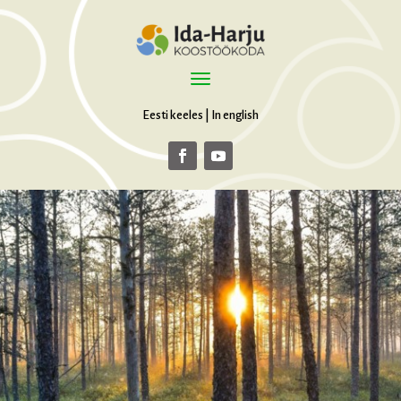
Eesti keeles
|
In english