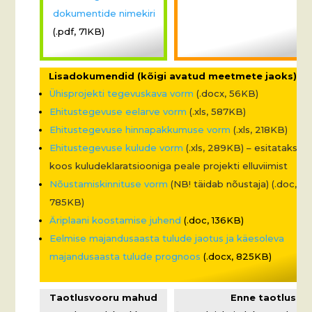
dokumentide nimekiri
(.pdf, 71KB)
Lisadokumendid (kõigi avatud meetmete jaoks)
Ühisprojekti tegevuskava vorm
(.docx, 56KB)
Ehitustegevuse eelarve vorm
(.xls, 587KB)
Ehitustegevuse hinnapakkumuse vorm
(.xls, 218KB)
Ehitustegevuse kulude vorm
(.xls, 289KB) – esitatakse
koos kuludeklaratsiooniga peale projekti elluviimist
Nõustamiskinnituse vorm
(NB! täidab nõustaja) (.doc,
785KB)
Äriplaani koostamise juhend
(.doc, 136KB)
Eelmise majandusaasta tulude jaotus ja käesoleva
majandusaasta tulude prognoos
(.docx, 825KB)
Taotlusvooru mahud
Enne taotluse e