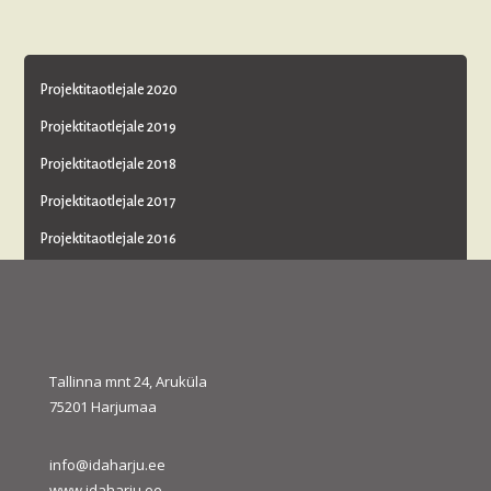
Projektitaotlejale 2020
Projektitaotlejale 2019
Projektitaotlejale 2018
Projektitaotlejale 2017
Projektitaotlejale 2016
Projektitaotlejale 2014
Projektitaotlejale 2013 ja 2014
Projektitaotlejale 2012
Tallinna mnt 24, Aruküla
Projekti elluviijale 2024 +
75201 Harjumaa
Projekti elluviijale 2010 – 2014
Toetatud projektid 2010 – 2014
info@idaharju.ee
www.idaharju.ee