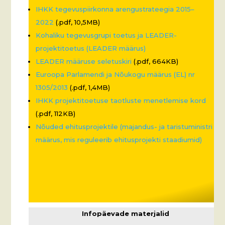
IHKK tegevuspiirkonna arengustrateegia 2015–
2022
(.pdf, 10,5MB)
Kohaliku tegevusgrupi toetus ja LEADER-
projektitoetus (LEADER määrus)
LEADER määruse seletuskiri
(.pdf, 664KB)
Euroopa Parlamendi ja Nõukogu määrus (EL) nr
1305/2013
(.pdf, 1,4MB)
IHKK projektitoetuse taotluste menetlemise kord
(.pdf, 112KB)
Nõuded ehitusprojektile (majandus- ja taristuministri
määrus, mis reguleerib ehitusprojekti staadiumid)
Infopäevade materjalid