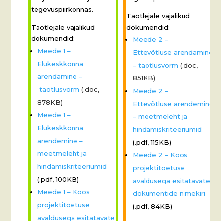
tegevuspiirkonnas.
Taotlejale vajalikud
Taotlejale vajalikud
dokumendid:
dokumendid:
Meede 2 –
Meede 1 –
Ettevõtluse arendamine
Elukeskkonna
– taotlusvorm
(.doc,
arendamine –
851KB)
taotlusvorm
(.doc,
Meede 2 –
878KB)
Ettevõtluse arendemine
Meede 1 –
– meetmeleht ja
Elukeskkonna
hindamiskriteeriumid
arendemine –
(.pdf, 115KB)
meetmeleht ja
Meede 2 – Koos
hindamiskriteeriumid
projektitoetuse
(.pdf, 100KB)
avaldusega esitatavate
Meede 1 – Koos
dokumentide nimekiri
projektitoetuse
(.pdf, 84KB)
avaldusega esitatavate