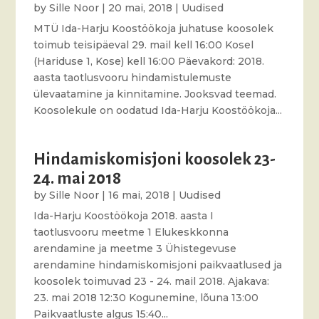
by
Sille Noor
|
20 mai, 2018
|
Uudised
MTÜ Ida-Harju Koostöökoja juhatuse koosolek
toimub teisipäeval 29. mail kell 16:00 Kosel
(Hariduse 1, Kose) kell 16:00 Päevakord: 2018.
aasta taotlusvooru hindamistulemuste
ülevaatamine ja kinnitamine. Jooksvad teemad.
Koosolekule on oodatud Ida-Harju Koostöökoja...
Hindamiskomisjoni koosolek 23-
24. mai 2018
by
Sille Noor
|
16 mai, 2018
|
Uudised
Ida-Harju Koostöökoja 2018. aasta I
taotlusvooru meetme 1 Elukeskkonna
arendamine ja meetme 3 Ühistegevuse
arendamine hindamiskomisjoni paikvaatlused ja
koosolek toimuvad 23 - 24. mail 2018. Ajakava:
23. mai 2018 12:30 Kogunemine, lõuna 13:00
Paikvaatluste algus 15:40...