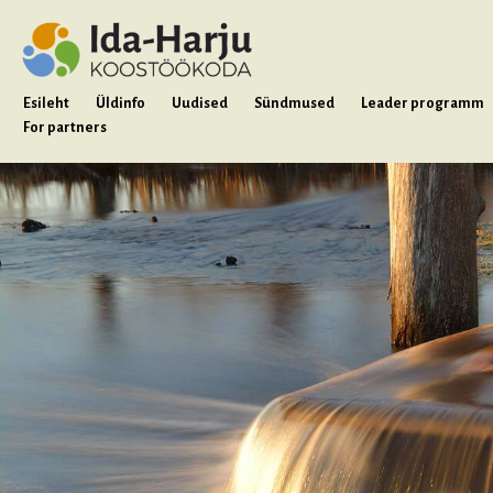
Esileht
Üldinfo
Uudised
Sündmused
Leader programm
For partners