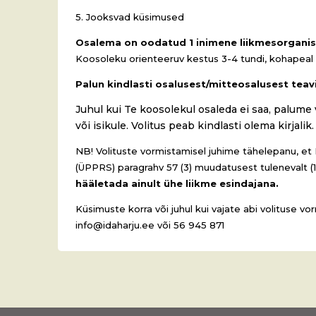
5. Jooksvad küsimused
Osalema on oodatud 1 inimene liikmesorganis
Koosoleku orienteeruv kestus 3-4 tundi, kohapeal
Palun kindlasti osalusest/mitteosalusest teav
Juhul kui Te koosolekul osaleda ei saa, palume 
või isikule. Volitus peab kindlasti olema kirjalik
NB! Volituste vormistamisel juhime tähelepanu, et
(ÜPPRS) paragrahv 57 (3) muudatusest tulenevalt (
hääletada ainult ühe liikme esindajana.
Küsimuste korra või juhul kui vajate abi volituse vo
info@idaharju.ee või 56 945 871