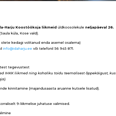
a-Harju Koostöökoja liikmeid
üldkoosolekule
neljapäeval
26.
(Saula küla, Kose vald).
ui olete kedagi volitanud enda asemel osalema)
il
info@idaharju.ee
või telefonil 56 945 871.
atest tegevustest
med IHKK liikmed ning kohaliku toidu teemalisest õppekäigust, kus
ja).
de kinnitamine (majandusaasta aruanne kutsele lisatud).
raliselt 9-liikmelise juhatuse valimised.
alimine