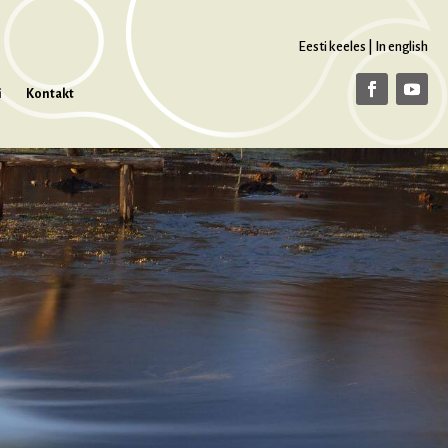
Eesti keeles
|
In english
i
Kontakt