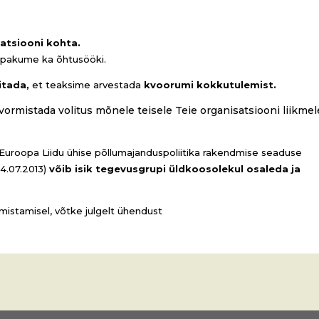
atsiooni kohta.
 pakume ka õhtusööki.
itada,
et teaksime arvestada
kvoorumi kokkutulemist.
vormistada volitus mõnele teisele Teie organisatsiooni liikmel
.
 Euroopa Liidu ühise põllumajanduspoliitika rakendmise seaduse
14.07.2013)
võib isik tegevusgrupi üldkoosolekul osaleda ja
rmistamisel, võtke julgelt ühendust