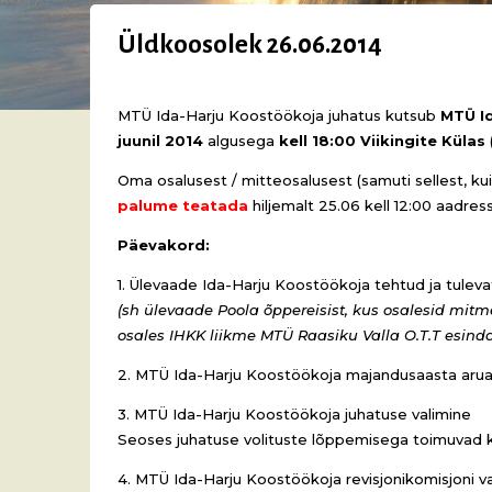
Üldkoosolek 26.06.2014
MTÜ Ida-Harju Koostöökoja juhatus kutsub
MTÜ Id
juunil 2014
algusega
kell 18:00 Viikingite Külas
Oma osalusest / mitteosalusest (samuti sellest, k
palume teatada
hiljemalt 25.06 kell 12:00 aadress
Päevakord:
1. Ülevaade Ida-Harju Koostöökoja tehtud ja tulev
(sh ülevaade Poola õppereisist, kus osalesid mit
osales IHKK liikme MTÜ Raasiku Valla O.T.T esinda
2. MTÜ Ida-Harju Koostöökoja majandusaasta aruan
3. MTÜ Ida-Harju Koostöökoja juhatuse valimine
Seoses juhatuse volituste lõppemisega toimuvad kor
4. MTÜ Ida-Harju Koostöökoja revisjonikomisjoni v