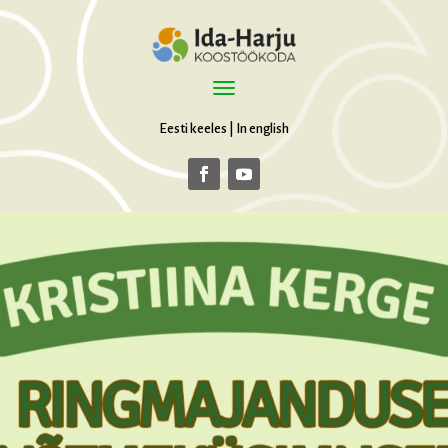
Eesti keeles
|
In english