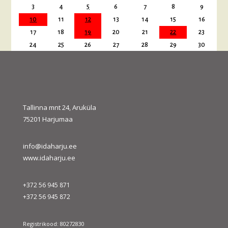
3
4
5
6
7
8
9
10
11
12
13
14
15
16
17
18
19
20
21
22
23
24
25
26
27
28
29
30
31
« juuli
sept. »
Tallinna mnt 24, Aruküla
75201 Harjumaa
info@idaharju.ee
www.idaharju.ee
+372 56 945 871
+372 56 945 872
Registrikood: 80272830