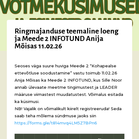
Ringmajanduse teemaline loeng
ja Meede 2 INFOTUND Anija
Mõisas 11.02.26
Seoses väga suure huviga Meede 2 “Kohapealse
ettevõtluse soodustamine” vastu toimub 11.02.26
Anija Mõisas ka Meede 2 INFOTUND, kus Sille Noor
annab ülevaate meetme tingimustest ja LEADER
määruse viimastest muudatustest. Võimalus esitada
ka küsimusi.
NB! Vajalik on võimalikult kiirelt registreeruda! Seda
saab teha mõlema sündmuse jaoks siin
https://forms.gle/t814mvq4LM5Z7BPn6