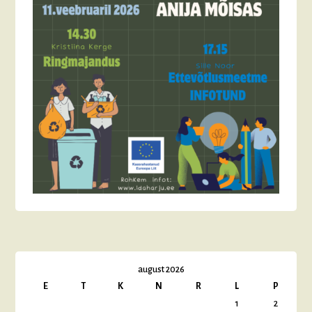
august 2026
E
T
K
N
R
L
P
1
2