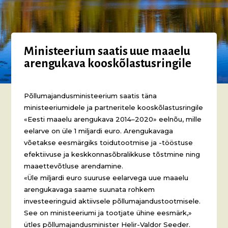
Ministeerium saatis uue maaelu
arengukava kooskõlastusringile
Põllumajandusministeerium saatis täna
ministeeriumidele ja partneritele kooskõlastusringile
«Eesti maaelu arengukava 2014–2020» eelnõu, mille
eelarve on üle 1 miljardi euro. Arengukavaga
võetakse eesmärgiks toidutootmise ja -tööstuse
efektiivuse ja keskkonnasõbralikkuse tõstmine ning
maaettevõtluse arendamine.
«Üle miljardi euro suuruse eelarvega uue maaelu
arengukavaga saame suunata rohkem
investeeringuid aktiivsele põllumajandustootmisele.
See on ministeeriumi ja tootjate ühine eesmärk,»
ütles põllumajandusminister Helir-Valdor Seeder.