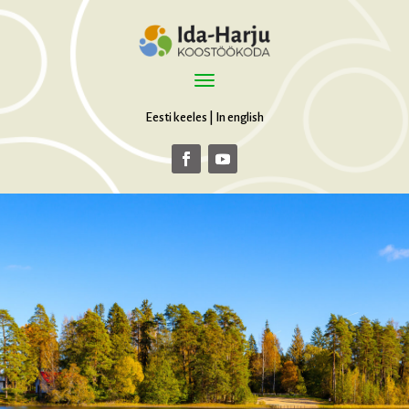
Eesti keeles
|
In english