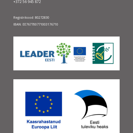
+372 56 945 872
Registrikood: 80272830
IBAN: EE767700771003176710