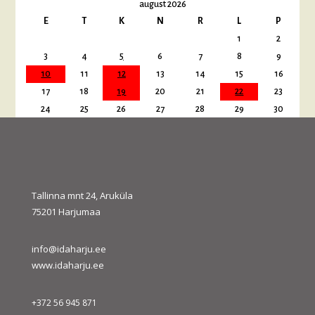
august 2026
E
T
K
N
R
L
P
1
2
3
4
5
6
7
8
9
10
11
12
13
14
15
16
17
18
19
20
21
22
23
24
25
26
27
28
29
30
31
« juuli
sept. »
Tallinna mnt 24, Aruküla
75201 Harjumaa
info@idaharju.ee
www.idaharju.ee
+372 56 945 871