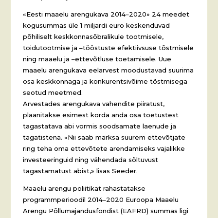
«Eesti maaelu arengukava 2014–2020» 24 meedet
kogusummas üle 1 miljardi euro keskenduvad
põhiliselt keskkonnasõbralikule tootmisele,
toidutootmise ja –tööstuste efektiivsuse tõstmisele
ning maaelu ja –ettevõtluse toetamisele. Uue
maaelu arengukava eelarvest moodustavad suurima
osa keskkonnaga ja konkurentsivõime tõstmisega
seotud meetmed.
Arvestades arengukava vahendite piiratust,
plaanitakse esimest korda anda osa toetustest
tagastatava abi vormis soodsamate laenude ja
tagatistena. «Nii saab märksa suurem ettevõtjate
ring teha oma ettevõtete arendamiseks vajalikke
investeeringuid ning vähendada sõltuvust
tagastamatust abist,» lisas Seeder.
Maaelu arengu poliitikat rahastatakse
programmperioodil 2014–2020 Euroopa Maaelu
Arengu Põllumajandusfondist (EAFRD) summas ligi