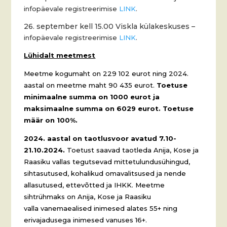
infopäevale registreerimise
LINK
.
26. september kell 15.00 Viskla külakeskuses –
infopäevale registreerimise
LINK
.
Lühidalt meetmest
Meetme kogumaht on 229 102 eurot ning 2024.
aastal on meetme maht 90 435 eurot.
Toetuse
minimaalne summa on 1000 eurot ja
maksimaalne summa on 6029 eurot. Toetuse
määr on 100%.
2024. aastal on taotlusvoor avatud 7.10-
21.10.2024.
Toetust saavad taotleda Anija, Kose ja
Raasiku vallas tegutsevad mittetulundusühingud,
sihtasutused, kohalikud omavalitsused ja nende
allasutused, ettevõtted ja IHKK. Meetme
sihtrühmaks on Anija, Kose ja Raasiku
valla vanemaealised inimesed alates 55+ ning
erivajadusega inimesed vanuses 16+.