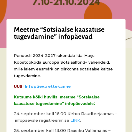
Meetme “Sotsiaalse kaasatuse
tugevdamine” infopäevad
Perioodil 2024-2027 rakendab Ida-Harju
Koostöökoda Euroopa Sotsiaalfond+ vahendeid,
mille laiem eesmärk on piirkonna sotsiaalse kaitse
tugevdamine.
UUS!
Infopäeva ettekanne
Kutsume kõiki huvilisi meetme “Sotsiaalse
kaasatuse tugevdamine” infopäevadele:
24. september kell 16.00 Kehra Raudteejaamas –
infopäevale registreerimise
LINK
.
25. september kell 13.00 Raasiku Vallamajas –