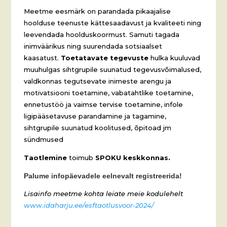
Meetme eesmärk on parandada pikaajalise
hoolduse teenuste kättesaadavust ja kvaliteeti ning
leevendada hoolduskoormust. Samuti tagada
inimväärikus ning suurendada sotsiaalset
kaasatust.
Toetatavate tegevuste
hulka kuuluvad
muuhulgas sihtgrupile suunatud tegevusvõimalused,
valdkonnas tegutsevate inimeste arengu ja
motivatsiooni toetamine, vabatahtlike toetamine,
ennetustöö ja vaimse tervise toetamine, infole
ligipääsetavuse parandamine ja tagamine,
sihtgrupile suunatud koolitused, õpitoad jm
sündmused
Taotlemine
toimub
SPOKU keskkonnas.
Palume infopäevadele eelnevalt registreerida!
Lisainfo meetme kohta leiate meie kodulehelt
www.idaharju.ee/esftaotlusvoor-2024/