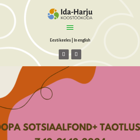
Eesti keeles
|
In english