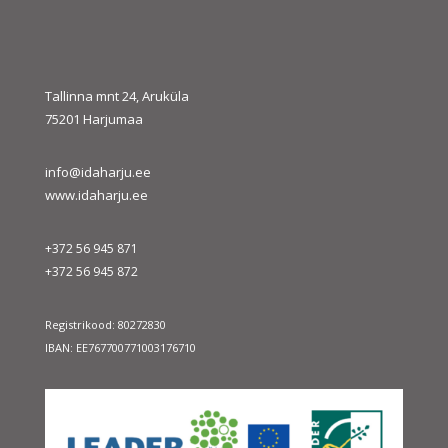
« juuli
sept. »
Tallinna mnt 24, Aruküla
75201 Harjumaa
info@idaharju.ee
www.idaharju.ee
+372 56 945 871
+372 56 945 872
Registrikood: 80272830
IBAN: EE767700771003176710