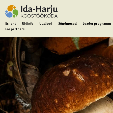
Esileht
Üldinfo
Uudised
Sündmused
Leader programm
For partners