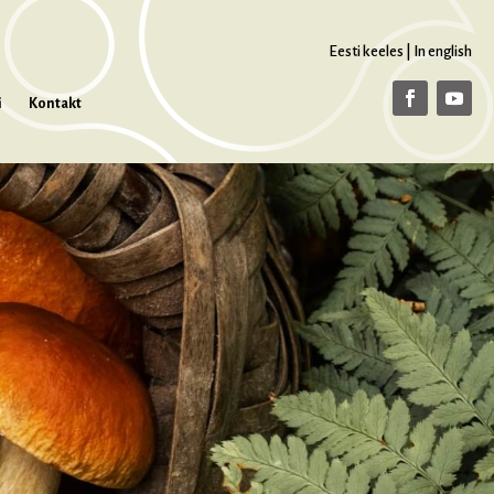
Eesti keeles
|
In english
i
Kontakt