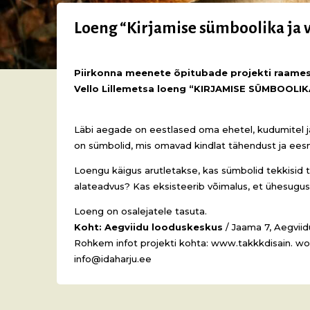
Loeng “Kirjamise sümboolika ja v
Piirkonna meenete õpitubade projekti raames 
Vello Lillemetsa loeng “KIRJAMISE SÜMBOOLIK
Läbi aegade on eestlased oma ehetel, kudumitel j
on sümbolid, mis omavad kindlat tähendust ja eesm
Loengu käigus arutletakse, kas sümbolid tekkisid t
alateadvus? Kas eksisteerib võimalus, et ühesuguse
Loeng on osalejatele tasuta.
Koht: Aegviidu looduskeskus
/ Jaama 7, Aegvii
Rohkem infot projekti kohta: www.takkkdisain. wo
info@idaharju.ee