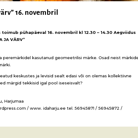
ärv” 16. novembril
toimub pühapäeval 16. novembril kl 12.30 – 14.30 Aegviidus
A JA VÄRV”
a peremärkidel kasutanud geomeetrilisi märke. Osad neist märkid
ärki.
eatud keskustes ja levisid sealt edasi või on olemas kollektiivne
d märgid tekkisid igal pool iseseisvalt?
du, Harjumaa
rdpress.com / www. idaharju.ee tel. 56945871 / 56945872 /