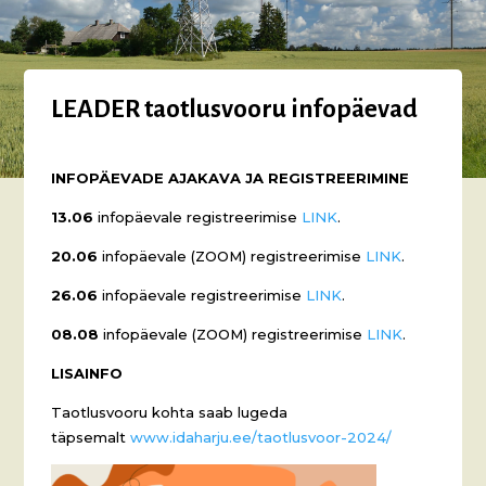
LEADER taotlusvooru infopäevad
INFOPÄEVADE AJAKAVA JA REGISTREERIMINE
13.06
infopäevale registreerimise
LINK
.
20.06
infopäevale (ZOOM) registreerimise
LINK
.
26.06
infopäevale registreerimise
LINK
.
08.08
infopäevale (ZOOM) registreerimise
LINK
.
LISAINFO
Taotlusvooru kohta saab lugeda
täpsemalt
www.idaharju.ee/taotlusvoor-2024/