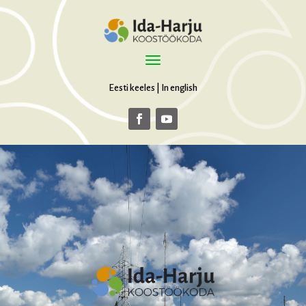
Eesti keeles
|
In english