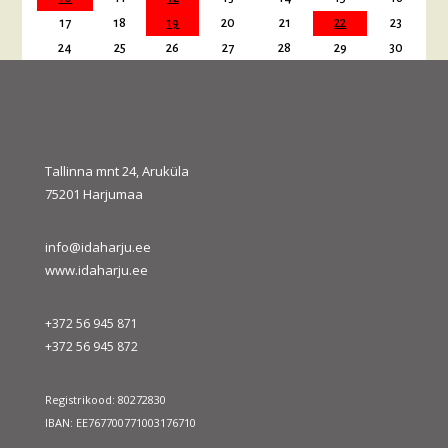
17
18
19
20
21
22
23
24
25
26
27
28
29
30
31
« juuli
sept. »
Tallinna mnt 24, Aruküla
75201 Harjumaa
info@idaharju.ee
www.idaharju.ee
+372 56 945 871
+372 56 945 872
Registrikood: 80272830
IBAN: EE767700771003176710