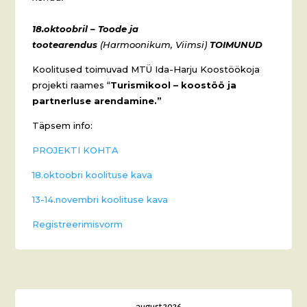
18.oktoobril – Toode ja
tootearendus
(Harmoonikum, Viimsi)
TOIMUNUD
Koolitused toimuvad MTÜ Ida-Harju Koostöökoja
projekti raames “
Turismikool – koostöö ja
partnerluse arendamine.”
Täpsem info:
PROJEKTI KOHTA
18.oktoobri koolituse kava
13-14.novembri koolituse kava
Registreerimisvorm
august 2026