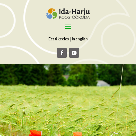
Eesti keeles
|
In english