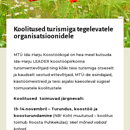
Koolitused turismiga tegelevatele
organisatsioonidele
MTÜ Ida-Harju Koostöökojal on hea meel kutsuda
Ida-Harju LEADER koostööpiirkonna
turismiettevõtjaid ning kõiki teisi turismiga otseselt
ja kaudselt seotud ettevõtjaid, MTÜ-de esindajaid,
käsitöömeistreid ja teisi asjalisi käesoleval sügisel
toimuvatele koolitustele.
Koolitused toimuvad järgnevalt:
13-14.novembril – Turundus, koostöö ja
koosturundamine
(NB! Koht muutunud – koolitus
toimub Roosta Puhkekülas).
Veel mõned vabad
kohad.