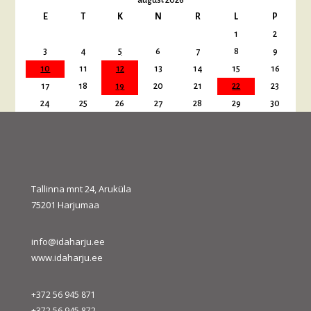
E
T
K
N
R
L
P
1
2
3
4
5
6
7
8
9
10
11
12
13
14
15
16
17
18
19
20
21
22
23
24
25
26
27
28
29
30
31
« juuli
sept. »
Tallinna mnt 24, Aruküla
75201 Harjumaa
info@idaharju.ee
www.idaharju.ee
+372 56 945 871
+372 56 945 872