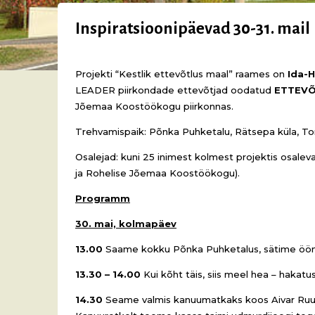
Inspiratsioonipäevad 30-31. mail
Projekti “Kestlik ettevõtlus maal” raames on
Ida-H
LEADER piirkondade ettevõtjad oodatud
ETTEVÕ
Jõemaa Koostöökogu piirkonnas.
Trehvamispaik: Põnka Puhketalu, Rätsepa küla, To
Osalejad: kuni 25 inimest kolmest projektis osal
ja Rohelise Jõemaa Koostöökogu).
Programm
30. mai, kolmapäev
13.00
Saame kokku Põnka Puhketalus, sätime ööm
13.30 – 14.00
Kui kõht täis, siis meel hea – hakat
14.30
Seame valmis kanuumatkaks koos Aivar Ruuk