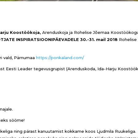
arju Koostöökoja,
Arenduskoja ja Rohelise Jõemaa Koostöökog
TJATE INSPIRATSIOONIPÄEVADELE
30.-31. mail 2018
Rohelise
ri vald, Pärnumaa
https://ponkaland.com/
evast Eesti Leader tegevusgrupist (Arenduskoda, Ida-Harju Koostöö
ajale.
useks sööme!
eliga ning pärast kanuutamist kokkame koos Ljudmila Ruukeliga.