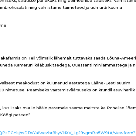
miseks, salatisse panekuks ning pelmeenide täidiseks. Valmistam
umbrohusalati ning valmistame taimeteed ja udmurdi kuuma
ume
pakafarmis on Teil võimalik lähemalt tuttavaks saada Lõuna-Ameer
õbruneda Kameruni kääbuskitsedega, Ouessanti minilammastega ja 
valisest maakodust on kujunenud aastatega Lääne-Eesti suurim
00 nimetuse. Peamiseks vaatamisväärsuseks on krundil asuv harilik
,
kus lisaks muule hääle paremale saame maitsta ka Rohelise Jõe
 Köögi pateed“
8jqiQPzTGYkjhsDDvYafwezbr8hyVNXV_LgJ9vgmBo5W9tA/viewform?