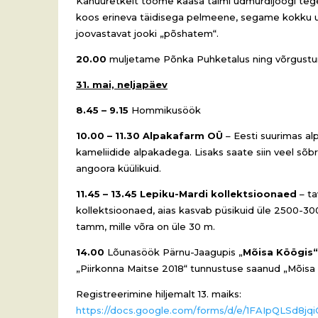
Kanuuretkelt toome kaasa taimi udmurdijoogi tege
koos erineva täidisega pelmeene, segame kokku 
joovastavat jooki „põshatem“.
20.00
muljetame Põnka Puhketalus ning võrgust
31. mai, neljapäev
8.45 – 9.15
Hommikusöök
10.00 – 11.30
Alpakafarm OÜ
– Eesti suurimas al
kameliidide alpakadega. Lisaks saate siin veel s
angoora küülikuid.
11.45 – 13.45
Lepiku-Mardi kollektsioonaed
– ta
kollektsioonaed, aias kasvab püsikuid üle 2500-30
tamm, mille võra on üle 30 m.
14.00
Lõunasöök Pärnu-Jaagupis „
Mõisa Köögis“
„Piirkonna Maitse 2018“ tunnustuse saanud „Mõisa
Registreerimine hiljemalt 13. maiks:
https://docs.google.com/forms/d/e/1FAIpQLSd