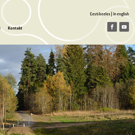
Eesti keeles
|
In english
i
Kontakt