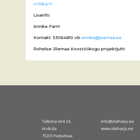
c=0&w=1
Lisainfo:
Annika Parm
Kontakt: 53064810 või
annika@joemaa.ee
Rohelise Jõemaa Koostöökogu projektijuht
Tallinna mnt 24,
info@idaharju.ee
Aruküla
www.idaharju.ee
75201 Harjumaa