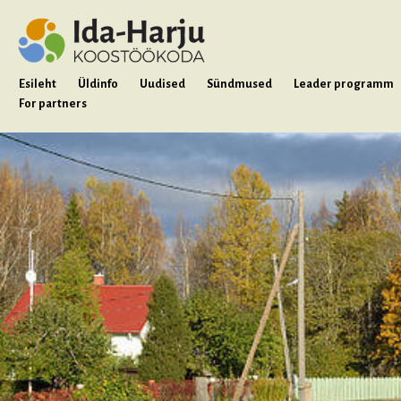
Esileht
Üldinfo
Uudised
Sündmused
Leader programm
For partners