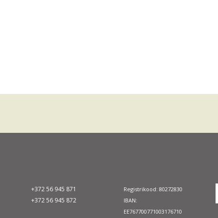
+372 56 945 871
Registrikood: 80272830
+372 56 945 872
IBAN:
EE767700771003176710