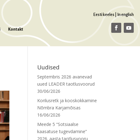
Eesti keeles
|
In english
i
Kontakt
Uudised
Septembris 2026 avanevad
uued LEADER taotlusvoorud
30/06/2026
Korilusretk ja kooskokkamine
Nõmbra Karjamõisas
16/06/2026
Meede 5 “Sotsiaalse
kaasatuse tugevdamine”
2026. aasta taotlusvooru