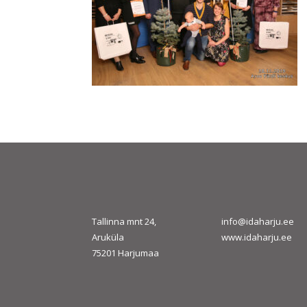
Tallinna mnt 24,
info@idaharju.ee
Aruküla
www.idaharju.ee
75201 Harjumaa