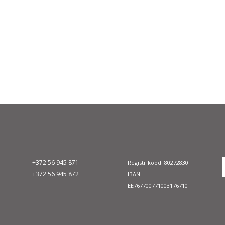
+372 56 945 871
Registrikood: 80272830
+372 56 945 872
IBAN:
EE767700771003176710