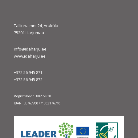
« juuli
sept. »
Tallinna mnt 24, Aruküla
75201 Harjumaa
info@idaharju.ee
www.idaharju.ee
+372 56 945 871
+372 56 945 872
Registrikood: 80272830
IBAN: EE767700771003176710