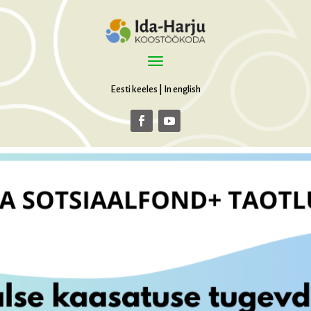
Eesti keeles
|
In english