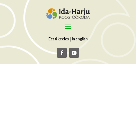
Eesti keeles
|
In english