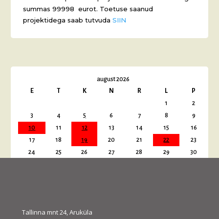
summas 99998 eurot. Toetuse saanud
projektidega saab tutvuda
SIIN
august 2026
E
T
K
N
R
L
P
1
2
3
4
5
6
7
8
9
10
11
12
13
14
15
16
17
18
19
20
21
22
23
24
25
26
27
28
29
30
31
« juuli
sept. »
Tallinna mnt 24, Aruküla