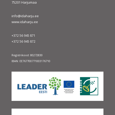
75201 Harjumaa
info@idaharju.ee
www.idaharju.ee
+372 56 945 871
+372 56 945 872
Registrikood: 80272830
IBAN: EE767700771003176710