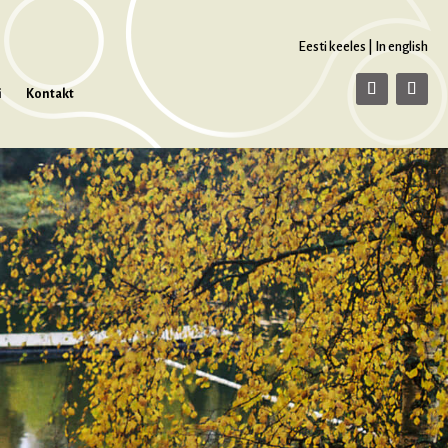
Eesti keeles
|
In english
i
Kontakt