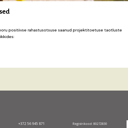
used
ooru positiivse rahastusotsuse saanud projektitoetuse taotluste
ikkides:
+372 56 945 871
Registrikood: 80272830