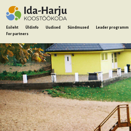
Esileht
Üldinfo
Uudised
Sündmused
Leader programm
For partners