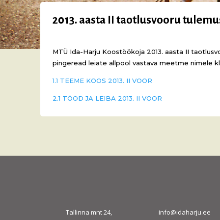
2013. aasta II taotlusvooru tulem
MTÜ Ida-Harju Koostöökoja 2013. aasta II taotlusv
pingeread leiate allpool vastava meetme nimele kl
1.1 TEEME KOOS 2013. II VOOR
2.1 TÖÖD JA LEIBA 2013. II VOOR
Tallinna mnt 24,
info@idaharju.ee