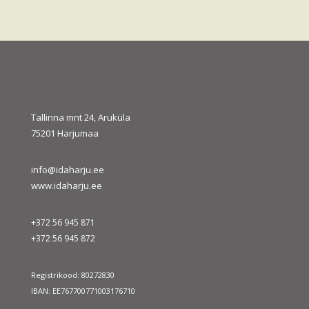
Tallinna mnt 24, Aruküla
75201 Harjumaa
info@idaharju.ee
www.idaharju.ee
+372 56 945 871
+372 56 945 872
Registrikood: 80272830
IBAN: EE767700771003176710