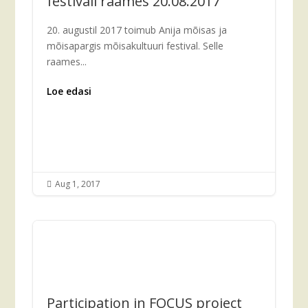
festivali raames 20.08.2017
20. augustil 2017 toimub Anija mõisas ja
mõisapargis mõisakultuuri festival. Selle
raames...
Loe edasi
Aug 1, 2017

Participation in FOCUS project