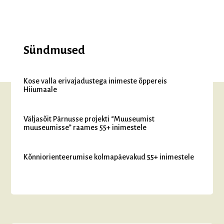
Sündmused
Kose valla erivajadustega inimeste õppereis
Hiiumaale
Väljasõit Pärnusse projekti “Muuseumist
muuseumisse” raames 55+ inimestele
Kõnniorienteerumise kolmapäevakud 55+ inimestele