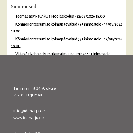
Sündmused
Teemapäev Paunküla Hooldekodus
- 22/08/2026 15:00
Kõnniorienteerumise kolmapäevakud 55+ inimestele
- 19/08/2026
18:00
Kõnniorienteerumise kolmapäevakud 55+ inimestele
- 12/08/2026
18:00
Väljasõit Kehrast Kumu kunstimuuseumisse 55+ inimestele
-
10/08/2026
Väljasõit Haapsallu projekti “Muuseumist muuseumisse” raames
55+ inimestele
- 05/08/2026
Molutamise matk Anija valla 55+ elanikele
- 28/07/2026 11:00
Tallinna mnt 24, Aruküla
Teemapäev Paunküla hooldekodus
- 27/07/2026 14:00
75201 Harjumaa
info@idaharju.ee
www.idaharju.ee
juuli 2026
E
T
K
N
R
L
P