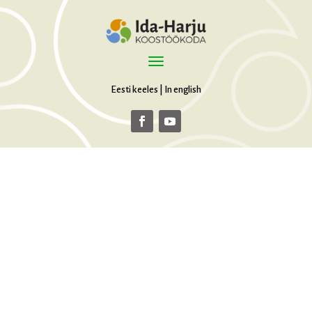
Eesti keeles
|
In english