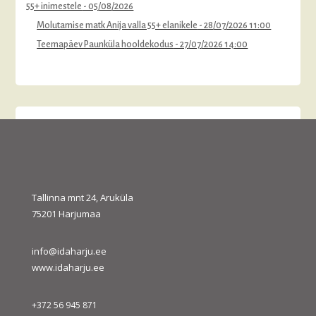
55+ inimestele
- 05/08/2026
Molutamise matk Anija valla 55+ elanikele
- 28/07/2026 11:00
Teemapäev Paunküla hooldekodus
- 27/07/2026 14:00
august 2026
E
T
K
N
R
L
P
1
2
3
4
5
6
7
8
9
10
11
12
13
14
15
16
Tallinna mnt 24, Aruküla
75201 Harjumaa
17
18
19
20
21
22
23
24
25
26
27
28
29
30
31
info@idaharju.ee
« juuli
sept. »
www.idaharju.ee
+372 56 945 871