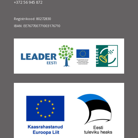
+372 56 945 872
Registrikood: 80272830
IBAN: EE767700771003176710