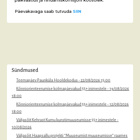
Päevakavaga saab tutvuda
SIIN
Sündmused
Teemapäev Paunküla Hooldekodus
- 22/08/2026 15:00
Kõnniorienteerumise kolmapäevakud 55+ inimestele
- 19/08/2026
18:00
Kõnniorienteerumise kolmapäevakud 55+ inimestele
- 12/08/2026
18:00
Väljasõit Kehrast Kumu kunstimuuseumisse 55+ inimestele
-
10/08/2026
Väljasõit Haapsallu projekti “Muuseumist muuseumisse” raames